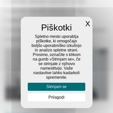
Uporaba najboljših materialov na trgu.
Uporaba najboljših materialov na trgu.
Nadzor najmanj 24 ur po posegu.
X
Skrij p
Omogočen prevoz do klinike, če ga potrebujete.
Spletno mesto uporablja
Možnost obročnega plačila.
piškotke, ki omogočajo
boljšo uporabniško izkušnjo
in analizo spletne strani.
Prosimo, označite s klikom
na gumb »Strinjam se«, če
se strinjate z njihovo
namestitvijo. Vaše
nastavitve lahko kadarkoli
spremenite.
Strinjam se
Prilagodi